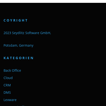
C O Y R I G H T
2023 Seydlitz Software GmbH,
Potsdam, Germany
K A T E G O R I E N
Back Office
Cloud
CRM
DMS
Lexware