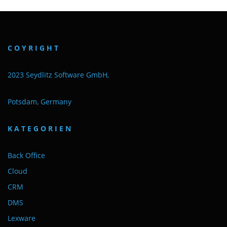
C O Y R I G H T
2023 Seydlitz Software GmbH,
Potsdam, Germany
K A T E G O R I E N
Back Office
Cloud
CRM
DMS
Lexware