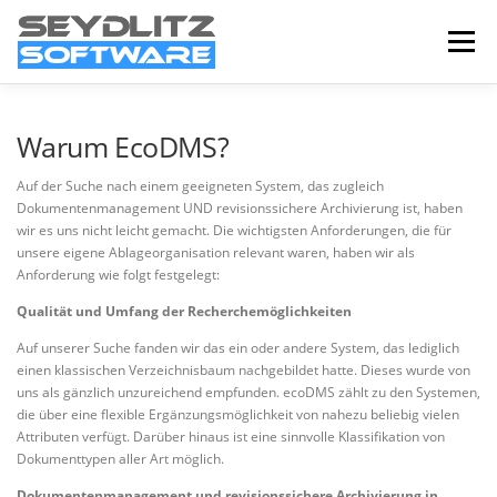
Zum
Inhalt
Menü
springen
HOME
CLOUD
VPN
DMS
Warum EcoDMS?
Auf der Suche nach einem geeigneten System, das zugleich
Dokumentenmanagement UND revisionssichere Archivierung ist, haben
wir es uns nicht leicht gemacht. Die wichtigsten Anforderungen, die für
unsere eigene Ablageorganisation relevant waren, haben wir als
Anforderung wie folgt festgelegt:
Qualität und Umfang der Recherchemöglichkeiten
Auf unserer Suche fanden wir das ein oder andere System, das lediglich
einen klassischen Verzeichnisbaum nachgebildet hatte. Dieses wurde von
uns als gänzlich unzureichend empfunden. ecoDMS zählt zu den Systemen,
die über eine flexible Ergänzungsmöglichkeit von nahezu beliebig vielen
Attributen verfügt. Darüber hinaus ist eine sinnvolle Klassifikation von
Dokumenttypen aller Art möglich.
Dokumentenmanagement und revisionssichere Archivierung in